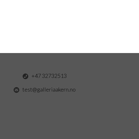
+47 32732513
test@galleriaakern.no